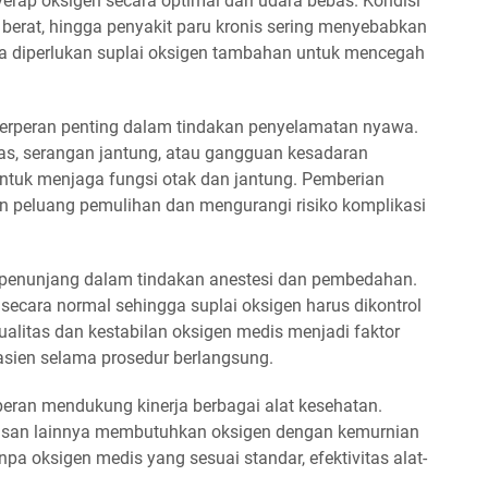
rap oksigen secara optimal dari udara bebas. Kondisi
berat, hingga penyakit paru kronis sering menyebabkan
a diperlukan suplai oksigen tambahan untuk mencegah
 berperan penting dalam tindakan penyelamatan nyawa.
pas, serangan jantung, atau gangguan kesadaran
tuk menjaga fungsi otak dan jantung. Pemberian
n peluang pemulihan dan mengurangi risiko komplikasi
 penunjang dalam tindakan anestesi dan pembedahan.
 secara normal sehingga suplai oksigen harus dikontrol
Kualitas dan kestabilan oksigen medis menjadi faktor
sien selama prosedur berlangsung.
peran mendukung kinerja berbagai alat kesehatan.
apasan lainnya membutuhkan oksigen dengan kemurnian
npa oksigen medis yang sesuai standar, efektivitas alat-